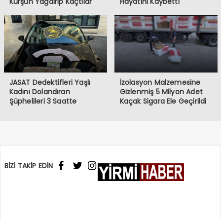
Kurşun Yağdırıp Kaçtılar
Hayatını Kaybetti
JASAT Dedektifleri Yaşlı
İzolasyon Malzemesine
Kadını Dolandıran
Gizlenmiş 5 Milyon Adet
Şüphelileri 3 Saatte
Kaçak Sigara Ele Geçirildi
Yakaladı
BİZİ TAKİP EDİN