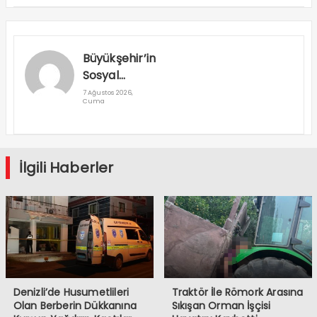
Büyükşehir’in
Sosyal
Destek
7 Ağustos 2026,
Cuma
Projeleri Dar
Gelirliye
Umut Oluyor
İlgili Haberler
Denizli’de Husumetlileri
Traktör İle Römork Arasına
Olan Berberin Dükkanına
Sıkışan Orman İşçisi