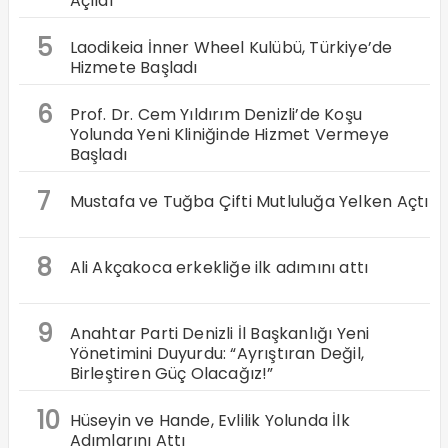
Açıldı
5
Laodikeia İnner Wheel Kulübü, Türkiye’de
Hizmete Başladı
6
Prof. Dr. Cem Yıldırım Denizli’de Koşu
Yolunda Yeni Kliniğinde Hizmet Vermeye
Başladı
7
Mustafa ve Tuğba Çifti Mutluluğa Yelken Açtı
8
Ali Akçakoca erkekliğe ilk adımını attı
9
Anahtar Parti Denizli İl Başkanlığı Yeni
Yönetimini Duyurdu: “Ayrıştıran Değil,
Birleştiren Güç Olacağız!”
10
Hüseyin ve Hande, Evlilik Yolunda İlk
Adımlarını Attı