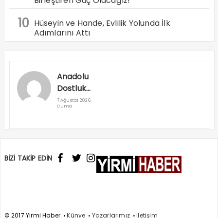
Birleştiren Güç Olacağız!”
10
Hüseyin ve Hande, Evlilik Yolunda İlk
Adımlarını Attı
Anadolu
Dostluk
Rallisi
7 Ağustos 2026,
Cuma
Denizli’den
Geçti
BİZİ TAKİP EDİN
© 2017 Yirmi Haber
Künye
Yazarlarımız
İletişim