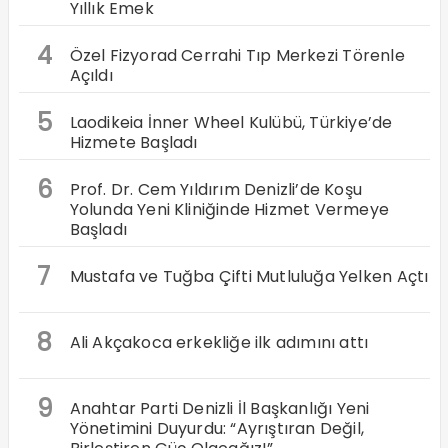
Yıllık Emek
4
Özel Fizyorad Cerrahi Tıp Merkezi Törenle
Açıldı
5
Laodikeia İnner Wheel Kulübü, Türkiye’de
Hizmete Başladı
6
Prof. Dr. Cem Yıldırım Denizli’de Koşu
Yolunda Yeni Kliniğinde Hizmet Vermeye
Başladı
7
Mustafa ve Tuğba Çifti Mutluluğa Yelken Açtı
8
Ali Akçakoca erkekliğe ilk adımını attı
9
Anahtar Parti Denizli İl Başkanlığı Yeni
Yönetimini Duyurdu: “Ayrıştıran Değil,