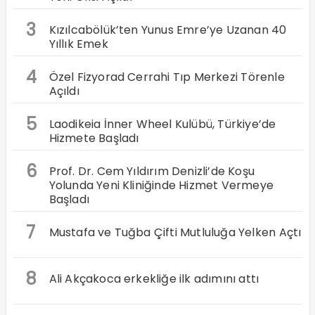
3
Kızılcabölük’ten Yunus Emre’ye Uzanan 40
Yıllık Emek
4
Özel Fizyorad Cerrahi Tıp Merkezi Törenle
Açıldı
5
Laodikeia İnner Wheel Kulübü, Türkiye’de
Hizmete Başladı
6
Prof. Dr. Cem Yıldırım Denizli’de Koşu
Yolunda Yeni Kliniğinde Hizmet Vermeye
Başladı
7
Mustafa ve Tuğba Çifti Mutluluğa Yelken Açtı
8
Ali Akçakoca erkekliğe ilk adımını attı