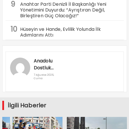
9
Anahtar Parti Denizli İl Başkanlığı Yeni
Yönetimini Duyurdu: “Ayrıştıran Değil,
Birleştiren Güç Olacağız!”
10
Hüseyin ve Hande, Evlilik Yolunda İlk
Adımlarını Attı
Anadolu
Dostluk
Rallisi
7 Ağustos 2026,
Cuma
Denizli’den
Geçti
İlgili Haberler