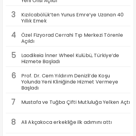
Yeni Ofisi Açıldı
3
Kızılcabölük’ten Yunus Emre’ye Uzanan 40
Yıllık Emek
4
Özel Fizyorad Cerrahi Tıp Merkezi Törenle
Açıldı
5
Laodikeia İnner Wheel Kulübü, Türkiye’de
Hizmete Başladı
6
Prof. Dr. Cem Yıldırım Denizli’de Koşu
Yolunda Yeni Kliniğinde Hizmet Vermeye
Başladı
7
Mustafa ve Tuğba Çifti Mutluluğa Yelken Açtı
8
Ali Akçakoca erkekliğe ilk adımını attı