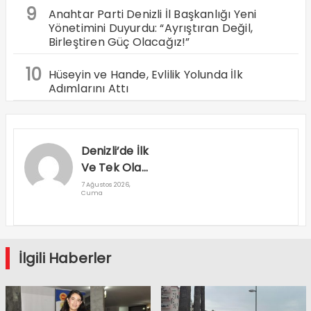
9
Anahtar Parti Denizli İl Başkanlığı Yeni
Yönetimini Duyurdu: “Ayrıştıran Değil,
Birleştiren Güç Olacağız!”
10
Hüseyin ve Hande, Evlilik Yolunda İlk
Adımlarını Attı
Denizli’de İlk
Ve Tek Olan
Yapay Zeka
7 Ağustos 2026,
Cuma
Destekli
Yeni Nesil
MR Cihazı
Hizmete
İlgili Haberler
Girdi