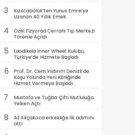
3
Kızılcabölük’ten Yunus Emre’ye
Uzanan 40 Yıllık Emek
4
Özel Fizyorad Cerrahi Tıp Merkezi
Törenle Açıldı
5
Laodikeia İnner Wheel Kulübü,
Türkiye’de Hizmete Başladı
6
Prof. Dr. Cem Yıldırım Denizli’de
Koşu Yolunda Yeni Kliniğinde
Hizmet Vermeye Başladı
7
Mustafa ve Tuğba Çifti Mutluluğa
Yelken Açtı
8
Ali Akçakoca erkekliğe ilk adımını
attı