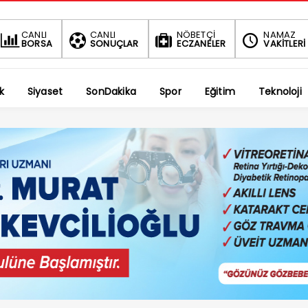
BIST
DOLAR
CANLI
CANLI
NÖBETÇİ
NAMAZ
BORSA
SONUÇLAR
ECZANELER
VAKİTLERİ
1.695,10
47,5876
-0.08%
%
k
Siyaset
SonDakika
Spor
Eğitim
Teknoloji