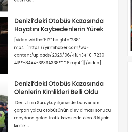
Denizli’deki Otobüs Kazasında
Hayatını Kaybedenlerin Yürek
Burkan Hikayeleri Ortaya Çıktı
[video width="512" height="288"
mp4="https://yirmihaber.com/wp-
content/uploads/2026/06/41E434F0-7239-
41BF-8AA4-3F39A338FDD8.mp4"][/video] ...
Denizli’deki Otobüs Kazasında
Ölenlerin Kimlikleri Belli Oldu
Denizli'nin Sarayköy ilçesinde bariyerlere
çarpan yolcu otobüsünün alev alması sonucu
meydana gelen trafik kazasında ölen 8 kişinin
kimlikl...