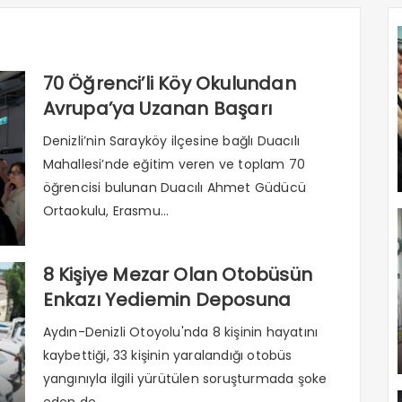
70 Öğrenci’li Köy Okulundan
Avrupa’ya Uzanan Başarı
Hikayesi
Denizli’nin Sarayköy ilçesine bağlı Duacılı
Mahallesi’nde eğitim veren ve toplam 70
öğrencisi bulunan Duacılı Ahmet Güdücü
Ortaokulu, Erasmu...
8 Kişiye Mezar Olan Otobüsün
Enkazı Yediemin Deposuna
Çekildi
Aydın-Denizli Otoyolu'nda 8 kişinin hayatını
kaybettiği, 33 kişinin yaralandığı otobüs
yangınıyla ilgili yürütülen soruşturmada şoke
eden de...