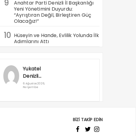
9
Anahtar Parti Denizli İl Başkanlığı
Yeni Yönetimini Duyurdu:
“Ayrıştıran Değil, Birleştiren Güç
Olacağız!”
10
Hüseyin ve Hande, Evlilik Yolunda İlk
Adımlarını Attı
Yukatel
Denizli
Basket’in
6 Ağustos 2026,
Perşembe
Süper Lig
Serüveni
Aliağa’da
Başlıyor
BİZİ TAKİP EDİN