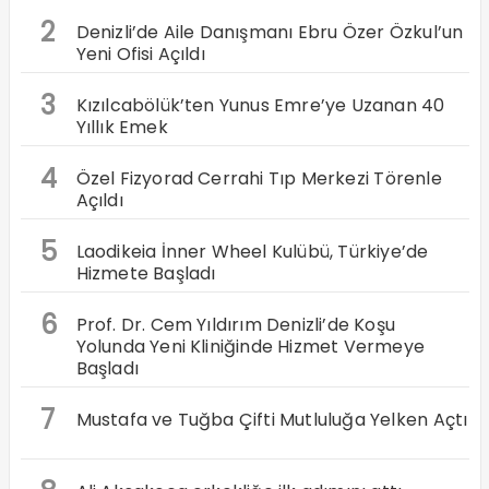
2
Denizli’de Aile Danışmanı Ebru Özer Özkul’un
Yeni Ofisi Açıldı
3
Kızılcabölük’ten Yunus Emre’ye Uzanan 40
Yıllık Emek
4
Özel Fizyorad Cerrahi Tıp Merkezi Törenle
Açıldı
5
Laodikeia İnner Wheel Kulübü, Türkiye’de
Hizmete Başladı
6
Prof. Dr. Cem Yıldırım Denizli’de Koşu
Yolunda Yeni Kliniğinde Hizmet Vermeye
Başladı
7
Mustafa ve Tuğba Çifti Mutluluğa Yelken Açtı