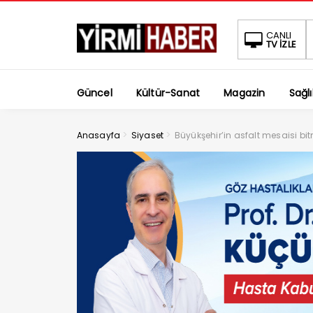
CANLI
TV İZLE
Güncel
Kültür-Sanat
Magazin
Sağlı
>
>
Anasayfa
Siyaset
Büyükşehir’in asfalt mesaisi b