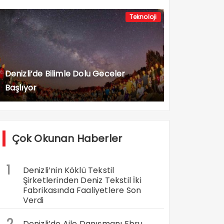
Teknoloji
Denizli’de Bilimle Dolu Geceler
Başlıyor
Çok Okunan Haberler
1
Denizli’nin Köklü Tekstil
Şirketlerinden Deniz Tekstil İki
Fabrikasında Faaliyetlere Son
Verdi
2
Denizli’de Aile Danışmanı Ebru