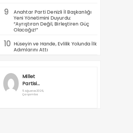
9
Anahtar Parti Denizli İl Başkanlığı
Yeni Yönetimini Duyurdu:
“Ayrıştıran Değil, Birleştiren Güç
Olacağız!”
10
Hüseyin ve Hande, Evlilik Yolunda İlk
Adımlarını Attı
Millet
Partisi
Genel
5 Ağustos 2026,
Çarşamba
Başkanı
Cuma
Nacar
Denizli’ye
Geliyor