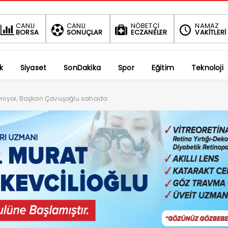
BIST
DOLAR
EURO
CANLI
CANLI
NÖBETÇİ
NAMAZ
BORSA
SONUÇLAR
ECZANELER
VAKİTLERİ
1.696,53
47,5859
55,0812
-1.02%
%
%
k
Siyaset
SonDakika
Spor
Eğitim
Teknoloji
itmiyor, Başkan Çavuşoğlu sahada