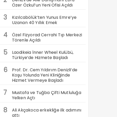
Özer Özkul’un Yeni Ofisi Açıldı
3
Kızılcabölük’ten Yunus Emre’ye
Uzanan 40 Yıllık Emek
4
Özel Fizyorad Cerrahi Tıp Merkezi
Törenle Açıldı
5
Laodikeia İnner Wheel Kulübü,
Türkiye’de Hizmete Başladı
6
Prof. Dr. Cem Yıldırım Denizli’de
Koşu Yolunda Yeni Kliniğinde
Hizmet Vermeye Başladı
7
Mustafa ve Tuğba Çifti Mutluluğa
Yelken Açtı
8
Ali Akçakoca erkekliğe ilk adımını
attı