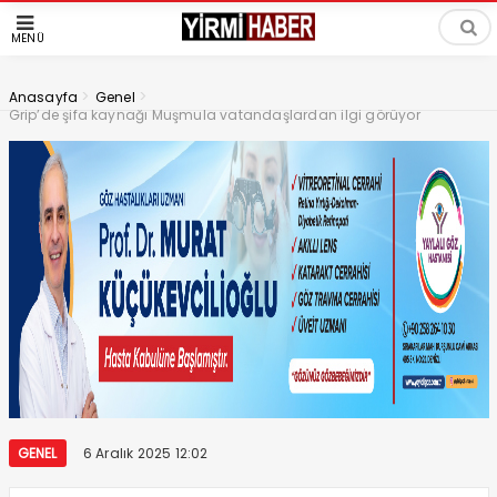
MENÜ
>
>
Anasayfa
Genel
Grip’de şifa kaynağı Muşmula vatandaşlardan ilgi görüyor
GENEL
6 Aralık 2025 12:02