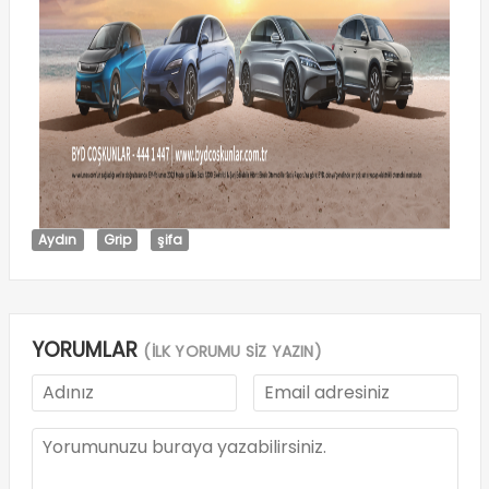
Aydın
Grip
şifa
YORUMLAR
(İLK YORUMU SİZ YAZIN)