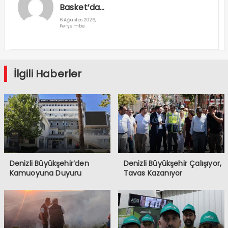
Basket’da
Egemen Ve
6 Ağustos 2026,
Perşembe
Mustafa
Sami
Takımda
Kaldı
İlgili Haberler
Denizli Büyükşehir’den
Denizli Büyükşehir Çalışıyor,
Kamuoyuna Duyuru
Tavas Kazanıyor