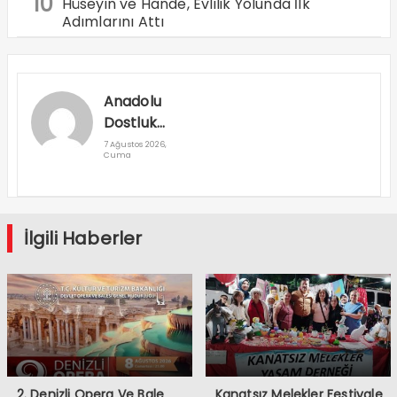
10
Hüseyin ve Hande, Evlilik Yolunda İlk
Adımlarını Attı
Anadolu
Dostluk
Rallisi
7 Ağustos 2026,
Cuma
Denizli’den
Geçti
İlgili Haberler
2. Denizli Opera Ve Bale
Kanatsız Melekler Festivale