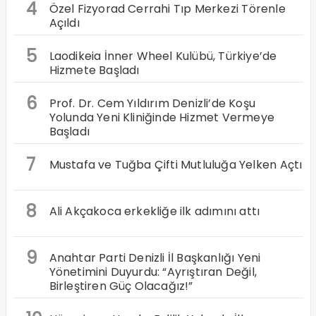
4
Özel Fizyorad Cerrahi Tıp Merkezi Törenle
Açıldı
5
Laodikeia İnner Wheel Kulübü, Türkiye’de
Hizmete Başladı
6
Prof. Dr. Cem Yıldırım Denizli’de Koşu
Yolunda Yeni Kliniğinde Hizmet Vermeye
Başladı
7
Mustafa ve Tuğba Çifti Mutluluğa Yelken Açtı
8
Ali Akçakoca erkekliğe ilk adımını attı
9
Anahtar Parti Denizli İl Başkanlığı Yeni
Yönetimini Duyurdu: “Ayrıştıran Değil,
Birleştiren Güç Olacağız!”