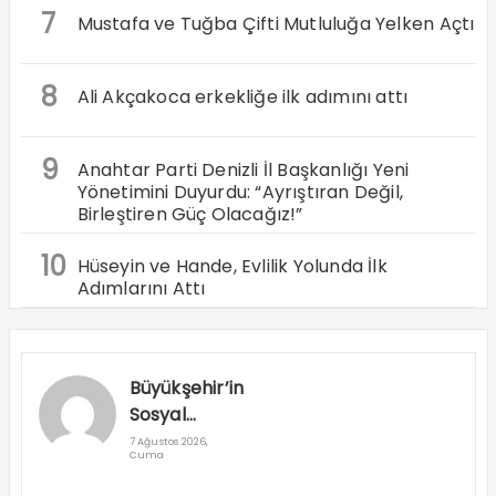
7
Mustafa ve Tuğba Çifti Mutluluğa Yelken Açtı
8
Ali Akçakoca erkekliğe ilk adımını attı
9
Anahtar Parti Denizli İl Başkanlığı Yeni
Yönetimini Duyurdu: “Ayrıştıran Değil,
Birleştiren Güç Olacağız!”
10
Hüseyin ve Hande, Evlilik Yolunda İlk
Adımlarını Attı
Büyükşehir’in
Sosyal
Destek
7 Ağustos 2026,
Cuma
Projeleri Dar
Gelirliye