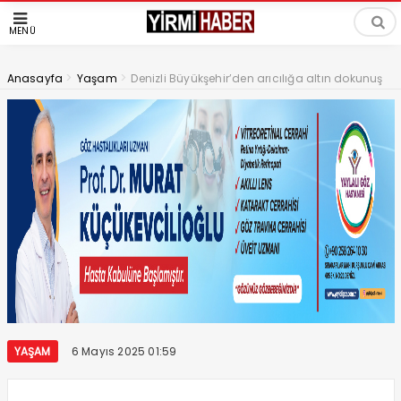
MENÜ
>
>
Anasayfa
Yaşam
Denizli Büyükşehir’den arıcılığa altın dokunuş
YAŞAM
6 Mayıs 2025 01:59