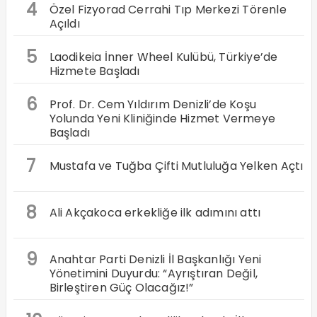
4
Özel Fizyorad Cerrahi Tıp Merkezi Törenle
Açıldı
5
Laodikeia İnner Wheel Kulübü, Türkiye’de
Hizmete Başladı
6
Prof. Dr. Cem Yıldırım Denizli’de Koşu
Yolunda Yeni Kliniğinde Hizmet Vermeye
Başladı
7
Mustafa ve Tuğba Çifti Mutluluğa Yelken Açtı
8
Ali Akçakoca erkekliğe ilk adımını attı
9
Anahtar Parti Denizli İl Başkanlığı Yeni
Yönetimini Duyurdu: “Ayrıştıran Değil,
Birleştiren Güç Olacağız!”