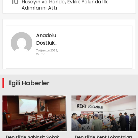
10
Hüseyin ve Hande, Evlilik Yolunda İlk
Adımlarını Attı
Anadolu
Dostluk
Rallisi
7 Ağustos 2026,
Cuma
Denizli’den
Geçti
İlgili Haberler
Denizli’de Sahipsiz Sokak
Denizli’de Kent Lokantaları