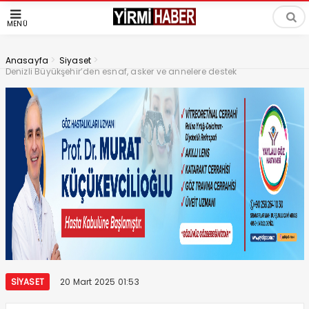
MENÜ
>
>
Anasayfa
Siyaset
Denizli Büyükşehir’den esnaf, asker ve annelere destek
SIYASET
20 Mart 2025 01:53