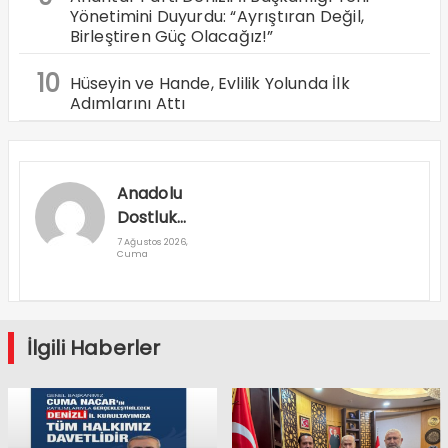
Yönetimini Duyurdu: “Ayrıştıran Değil,
Birleştiren Güç Olacağız!”
10
Hüseyin ve Hande, Evlilik Yolunda İlk
Adımlarını Attı
Anadolu
Dostluk
Rallisi
7 Ağustos 2026,
Cuma
Denizli’den
Geçti
İlgili Haberler