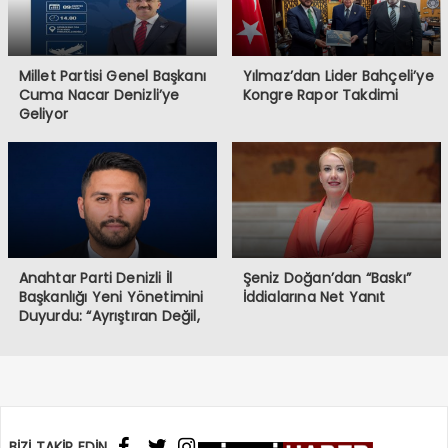
Millet Partisi Genel Başkanı
Yılmaz’dan Lider Bahçeli’ye
Cuma Nacar Denizli’ye
Kongre Rapor Takdimi
Geliyor
Anahtar Parti Denizli İl
Şeniz Doğan’dan “Baskı”
Başkanlığı Yeni Yönetimini
İddialarına Net Yanıt
Duyurdu: “Ayrıştıran Değil,
Birleştiren Güç Olacağız!”
BİZİ TAKİP EDİN