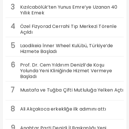
3
Kızılcabölük’ten Yunus Emre’ye Uzanan 40
Yıllık Emek
4
Özel Fizyorad Cerrahi Tıp Merkezi Törenle
Açıldı
5
Laodikeia İnner Wheel Kulübü, Türkiye’de
Hizmete Başladı
6
Prof. Dr. Cem Yıldırım Denizli’de Koşu
Yolunda Yeni Kliniğinde Hizmet Vermeye
Başladı
7
Mustafa ve Tuğba Çifti Mutluluğa Yelken Açtı
8
Ali Akçakoca erkekliğe ilk adımını attı
9
Anahtar Parti Denizli İl Başkanlığı Yeni