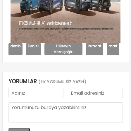
denib
Denizli
Hüseyin
ihracat
mart
Memişoğlu
YORUMLAR
(İLK YORUMU SİZ YAZIN)