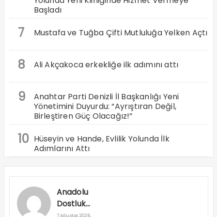
Yolunda Yeni Kliniğinde Hizmet Vermeye
Başladı
7
Mustafa ve Tuğba Çifti Mutluluğa Yelken Açtı
8
Ali Akçakoca erkekliğe ilk adımını attı
9
Anahtar Parti Denizli İl Başkanlığı Yeni
Yönetimini Duyurdu: “Ayrıştıran Değil,
Birleştiren Güç Olacağız!”
10
Hüseyin ve Hande, Evlilik Yolunda İlk
Adımlarını Attı
Anadolu
Dostluk
Rallisi
7 Ağustos 2026,