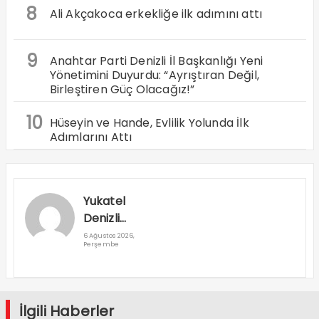
8
Ali Akçakoca erkekliğe ilk adımını attı
9
Anahtar Parti Denizli İl Başkanlığı Yeni
Yönetimini Duyurdu: “Ayrıştıran Değil,
Birleştiren Güç Olacağız!”
10
Hüseyin ve Hande, Evlilik Yolunda İlk
Adımlarını Attı
Yukatel
Denizli
Basket’in
6 Ağustos 2026,
Perşembe
Süper Lig
Serüveni
Aliağa’da
Başlıyor
İlgili Haberler