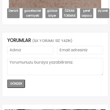
Denizli
gazeteciler
gülizar
ÖZKAN
şeref
ziyaret
cemiyeti
biçer
TOKMAK
arpacı
YORUMLAR
(İLK YORUMU SİZ YAZIN)