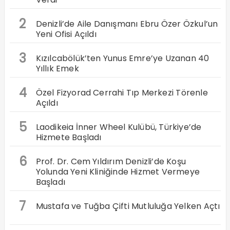
2
Denizli’de Aile Danışmanı Ebru Özer Özkul’un
Yeni Ofisi Açıldı
3
Kızılcabölük’ten Yunus Emre’ye Uzanan 40
Yıllık Emek
4
Özel Fizyorad Cerrahi Tıp Merkezi Törenle
Açıldı
5
Laodikeia İnner Wheel Kulübü, Türkiye’de
Hizmete Başladı
6
Prof. Dr. Cem Yıldırım Denizli’de Koşu
Yolunda Yeni Kliniğinde Hizmet Vermeye
Başladı
7
Mustafa ve Tuğba Çifti Mutluluğa Yelken Açtı