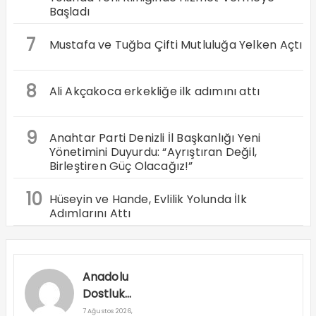
Başladı
7
Mustafa ve Tuğba Çifti Mutluluğa Yelken Açtı
8
Ali Akçakoca erkekliğe ilk adımını attı
9
Anahtar Parti Denizli İl Başkanlığı Yeni
Yönetimini Duyurdu: “Ayrıştıran Değil,
Birleştiren Güç Olacağız!”
10
Hüseyin ve Hande, Evlilik Yolunda İlk
Adımlarını Attı
Anadolu
Dostluk
Rallisi
7 Ağustos 2026,