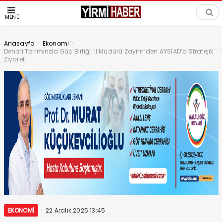
MENÜ
>
>
Anasayfa
Ekonomi
Denizli Tarımında Güç Birliği: İl Müdürü Zayim’den AYSİAD’a Stratejik
Ziyaret
EKONOMI
22 Aralık 2025 13:45