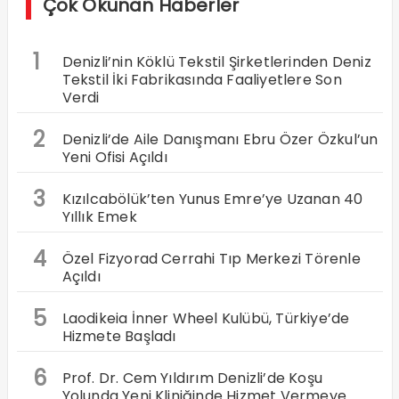
Çok Okunan Haberler
1
Denizli’nin Köklü Tekstil Şirketlerinden Deniz
Tekstil İki Fabrikasında Faaliyetlere Son
Verdi
2
Denizli’de Aile Danışmanı Ebru Özer Özkul’un
Yeni Ofisi Açıldı
3
Kızılcabölük’ten Yunus Emre’ye Uzanan 40
Yıllık Emek
4
Özel Fizyorad Cerrahi Tıp Merkezi Törenle
Açıldı
5
Laodikeia İnner Wheel Kulübü, Türkiye’de
Hizmete Başladı
6
Prof. Dr. Cem Yıldırım Denizli’de Koşu
Yolunda Yeni Kliniğinde Hizmet Vermeye