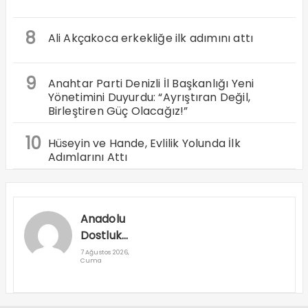
8
Ali Akçakoca erkekliğe ilk adımını attı
9
Anahtar Parti Denizli İl Başkanlığı Yeni
Yönetimini Duyurdu: “Ayrıştıran Değil,
Birleştiren Güç Olacağız!”
10
Hüseyin ve Hande, Evlilik Yolunda İlk
Adımlarını Attı
Anadolu
Dostluk
Rallisi
7 Ağustos 2026,
Cuma
Denizli’den
Geçti