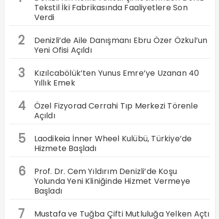
Tekstil İki Fabrikasında Faaliyetlere Son
Verdi
2
Denizli’de Aile Danışmanı Ebru Özer Özkul’un
Yeni Ofisi Açıldı
3
Kızılcabölük’ten Yunus Emre’ye Uzanan 40
Yıllık Emek
4
Özel Fizyorad Cerrahi Tıp Merkezi Törenle
Açıldı
5
Laodikeia İnner Wheel Kulübü, Türkiye’de
Hizmete Başladı
6
Prof. Dr. Cem Yıldırım Denizli’de Koşu
Yolunda Yeni Kliniğinde Hizmet Vermeye
Başladı
7
Mustafa ve Tuğba Çifti Mutluluğa Yelken Açtı