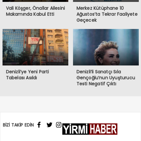
Vali Köşger, Önallar Ailesini
Merkez Kütüphane 10
Makamında Kabul Etti
Ağustos’ta Tekrar Faaliyete
Geçecek
Denizli’ye Yeni Parti
Denizli’li Sanatçı Sıla
Tabelası Asıldı
Gençoğlu’nun Uyuşturucu
Testi Negatif Çıktı
BİZİ TAKİP EDİN