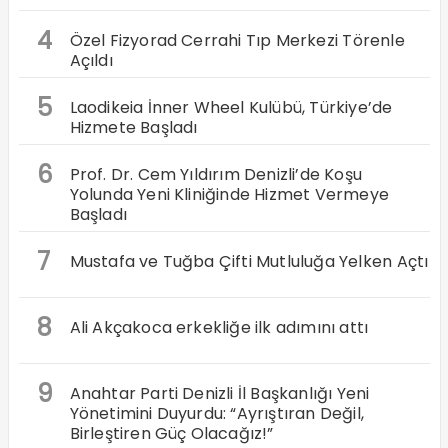
4
Özel Fizyorad Cerrahi Tıp Merkezi Törenle
Açıldı
5
Laodikeia İnner Wheel Kulübü, Türkiye’de
Hizmete Başladı
6
Prof. Dr. Cem Yıldırım Denizli’de Koşu
Yolunda Yeni Kliniğinde Hizmet Vermeye
Başladı
7
Mustafa ve Tuğba Çifti Mutluluğa Yelken Açtı
8
Ali Akçakoca erkekliğe ilk adımını attı
9
Anahtar Parti Denizli İl Başkanlığı Yeni
Yönetimini Duyurdu: “Ayrıştıran Değil,
Birleştiren Güç Olacağız!”