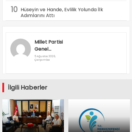
10
Hüseyin ve Hande, Evlilik Yolunda İlk
Adımlarını Attı
Millet Partisi
Genel
Başkanı
5 Ağustos 2026,
Çarşamba
Cuma
Nacar
Denizli’ye
Geliyor
İlgili Haberler