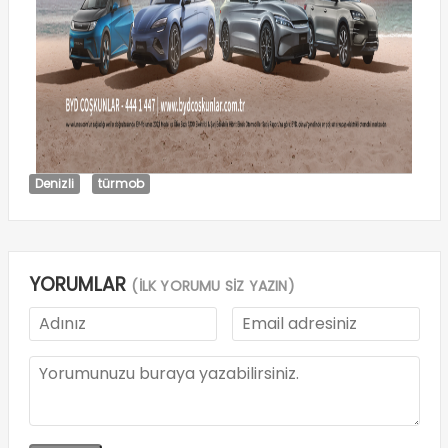
Denizli
türmob
YORUMLAR
(İLK YORUMU SİZ YAZIN)