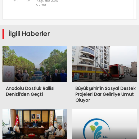
Rallisi
7 Ağustos 2026,
Cuma
Denizli’den
Geçti
İlgili Haberler
Anadolu Dostluk Rallisi
Büyükşehir’in Sosyal Destek
Denizli’den Geçti
Projeleri Dar Gelirliye Umut
Oluyor