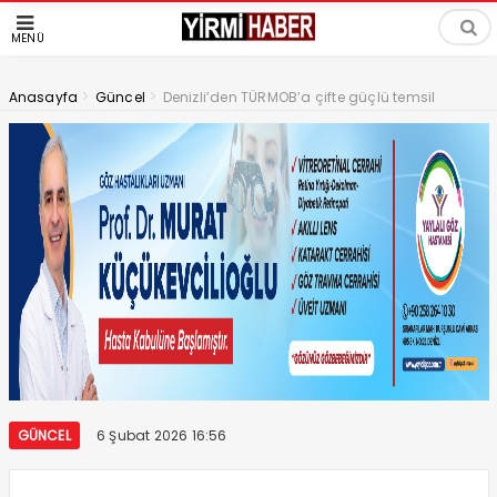
MENÜ
>
>
Anasayfa
Güncel
Denizli’den TÜRMOB’a çifte güçlü temsil
GÜNCEL
6 Şubat 2026 16:56