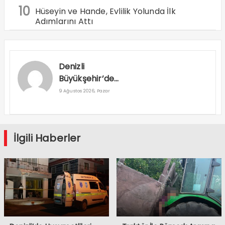
10
Hüseyin ve Hande, Evlilik Yolunda İlk
Adımlarını Attı
Denizli
Büyükşehir’den
Buldan’a 160
9 Ağustos 2026, Pazar
milyon TL’lik
Dev Yatırım
Hamlesi
İlgili Haberler