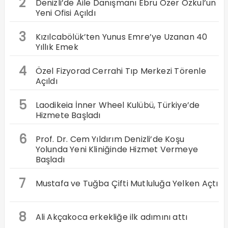
2
Denizli’de Aile Danışmanı Ebru Özer Özkul’un
Yeni Ofisi Açıldı
3
Kızılcabölük’ten Yunus Emre’ye Uzanan 40
Yıllık Emek
4
Özel Fizyorad Cerrahi Tıp Merkezi Törenle
Açıldı
5
Laodikeia İnner Wheel Kulübü, Türkiye’de
Hizmete Başladı
6
Prof. Dr. Cem Yıldırım Denizli’de Koşu
Yolunda Yeni Kliniğinde Hizmet Vermeye
Başladı
7
Mustafa ve Tuğba Çifti Mutluluğa Yelken Açtı
8
Ali Akçakoca erkekliğe ilk adımını attı