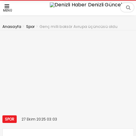
MENÜ
>
>
Anasayfa
Spor
Genç milli boksör Avrupa üçüncüsü oldu
SPOR
27 Ekim 2025 03:03