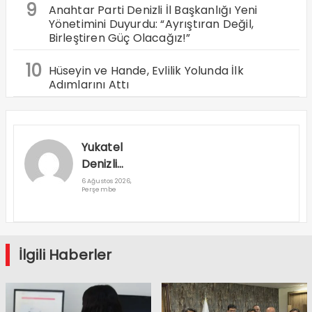
9
Anahtar Parti Denizli İl Başkanlığı Yeni
Yönetimini Duyurdu: “Ayrıştıran Değil,
Birleştiren Güç Olacağız!”
10
Hüseyin ve Hande, Evlilik Yolunda İlk
Adımlarını Attı
Yukatel
Denizli
Basket’in
6 Ağustos 2026,
Perşembe
Süper Lig
Serüveni
Aliağa’da
Başlıyor
İlgili Haberler