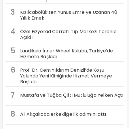
3
Kızılcabölük’ten Yunus Emre’ye Uzanan 40
Yıllık Emek
4
Özel Fizyorad Cerrahi Tıp Merkezi Törenle
Açıldı
5
Laodikeia İnner Wheel Kulübü, Türkiye’de
Hizmete Başladı
6
Prof. Dr. Cem Yıldırım Denizli’de Koşu
Yolunda Yeni Kliniğinde Hizmet Vermeye
Başladı
7
Mustafa ve Tuğba Çifti Mutluluğa Yelken Açtı
8
Ali Akçakoca erkekliğe ilk adımını attı