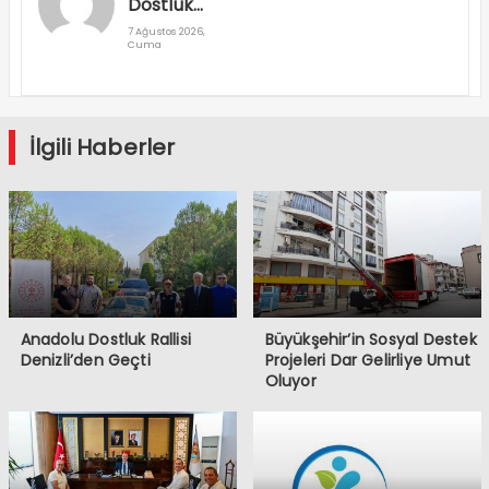
Dostluk
Rallisi
7 Ağustos 2026,
Cuma
Denizli’den
Geçti
İlgili Haberler
Anadolu Dostluk Rallisi
Büyükşehir’in Sosyal Destek
Denizli’den Geçti
Projeleri Dar Gelirliye Umut
Oluyor