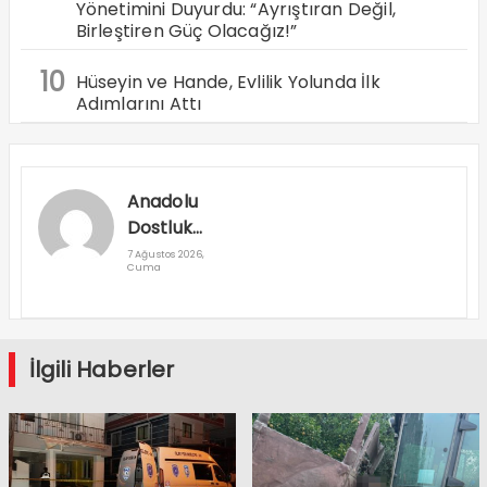
Yönetimini Duyurdu: “Ayrıştıran Değil,
Birleştiren Güç Olacağız!”
10
Hüseyin ve Hande, Evlilik Yolunda İlk
Adımlarını Attı
Anadolu
Dostluk
Rallisi
7 Ağustos 2026,
Cuma
Denizli’den
Geçti
İlgili Haberler