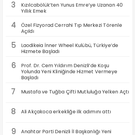
3
Kızılcabölük’ten Yunus Emre’ye Uzanan 40
Yıllık Emek
4
Özel Fizyorad Cerrahi Tıp Merkezi Törenle
Açıldı
5
Laodikeia İnner Wheel Kulübü, Türkiye’de
Hizmete Başladı
6
Prof. Dr. Cem Yıldırım Denizli’de Koşu
Yolunda Yeni Kliniğinde Hizmet Vermeye
Başladı
7
Mustafa ve Tuğba Çifti Mutluluğa Yelken Açtı
8
Ali Akçakoca erkekliğe ilk adımını attı
9
Anahtar Parti Denizli İl Başkanlığı Yeni