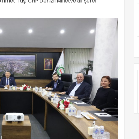
hmet Taş, CHP Denizli Milletvekili Şeref