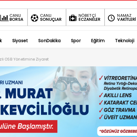
BIST
DOLAR
EURO
CANLI
CANLI
NÖBETÇİ
NAMAZ
BORSA
SONUÇLAR
ECZANELER
VAKİTLERİ
1.690,69
47,5790
54,8192
-0.34%
%
%
k
Siyaset
SonDakika
Spor
Eğitim
Teknoloji
izli OSB Yönetimine Ziyaret