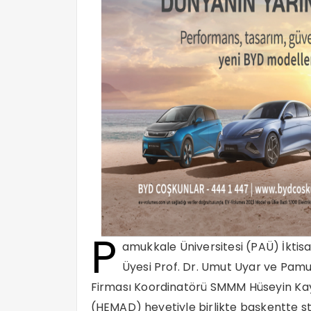
P
amukkale Üniversitesi (PAÜ) İktisad
Üyesi Prof. Dr. Umut Uyar ve Pam
Firması Koordinatörü SMMM Hüseyin Kay
(HEMAD) heyetiyle birlikte başkentte str