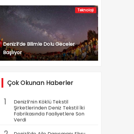
Teknoloji
Denizli’de Bilimle Dolu Geceler
Başlıyor
Çok Okunan Haberler
1
Denizli’nin Köklü Tekstil
Şirketlerinden Deniz Tekstil İki
Fabrikasında Faaliyetlere Son
Verdi
2
Denizli’de Aile Danışmanı Ebru