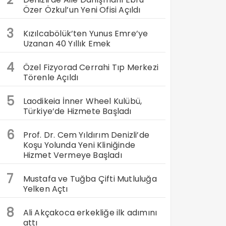
Özer Özkul’un Yeni Ofisi Açıldı
3
Kızılcabölük’ten Yunus Emre’ye
Uzanan 40 Yıllık Emek
4
Özel Fizyorad Cerrahi Tıp Merkezi
Törenle Açıldı
5
Laodikeia İnner Wheel Kulübü,
Türkiye’de Hizmete Başladı
6
Prof. Dr. Cem Yıldırım Denizli’de
Koşu Yolunda Yeni Kliniğinde
Hizmet Vermeye Başladı
7
Mustafa ve Tuğba Çifti Mutluluğa
Yelken Açtı
8
Ali Akçakoca erkekliğe ilk adımını
attı