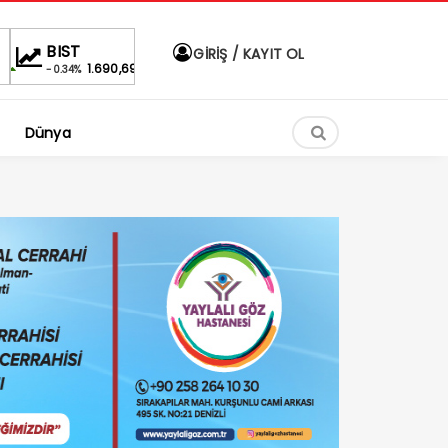
DOLAR
EURO
ALTIN
BIS
GİRİŞ / KAYIT OL
,69
47,6598
54,9220
6,513,08
%
%
%0,32
-0.34
Dünya