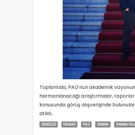
Toplantıda, PAÜ’nün akademik vizyonun
harmanlanacağı araştırmalar, raporlar v
konusunda görüş alışverişinde bulunulara
atıldı.
DENİZLİÜ
HEMAD
PAÜ
SMMM
SMMM Hüs