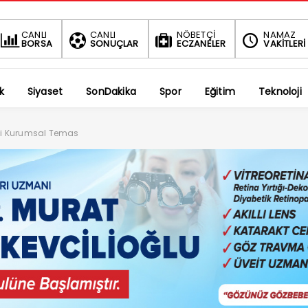
BIST
CANLI
CANLI
NÖBETÇİ
NAMAZ
BORSA
SONUÇLAR
ECZANELER
VAKİTLERİ
1.690
-0.34%
k
Siyaset
SonDakika
Spor
Eğitim
Teknoloji
li Kurumsal Temas