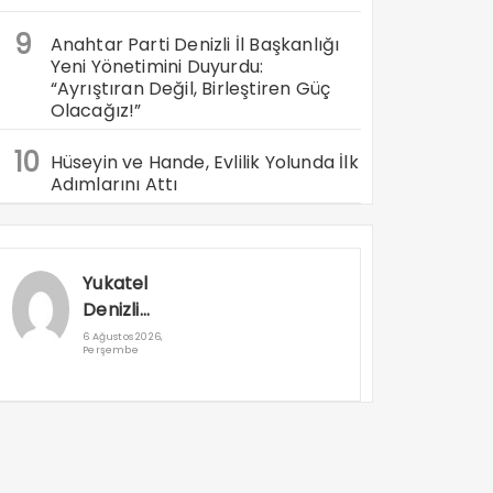
9
Anahtar Parti Denizli İl Başkanlığı
Yeni Yönetimini Duyurdu:
“Ayrıştıran Değil, Birleştiren Güç
Olacağız!”
10
Hüseyin ve Hande, Evlilik Yolunda İlk
Adımlarını Attı
Yukatel
Denizli
Basket’in
6 Ağustos 2026,
Perşembe
Süper Lig
Serüveni
Aliağa’da
Başlıyor