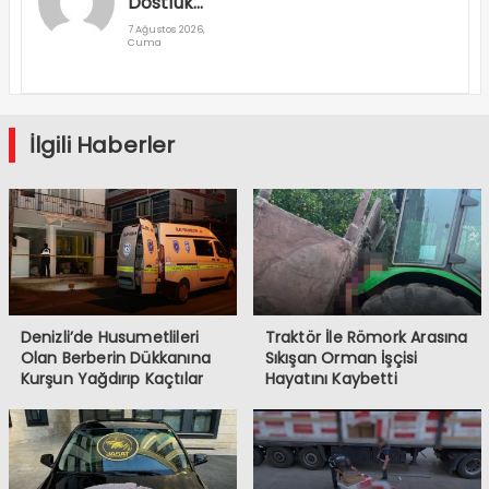
Dostluk
Rallisi
7 Ağustos 2026,
Cuma
Denizli’den
Geçti
İlgili Haberler
Denizli’de Husumetlileri
Traktör İle Römork Arasına
Olan Berberin Dükkanına
Sıkışan Orman İşçisi
Kurşun Yağdırıp Kaçtılar
Hayatını Kaybetti