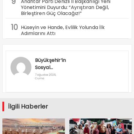
9
Anahtar Parti Denizli İl Başkanlığı Yeni
Yönetimini Duyurdu: “Ayrıştıran Değil,
Birleştiren Güç Olacağız!”
10
Hüseyin ve Hande, Evlilik Yolunda İlk
Adımlarını Attı
Büyükşehir’in
Sosyal
Destek
7 Ağustos 2026,
Cuma
Projeleri Dar
Gelirliye
Umut Oluyor
İlgili Haberler