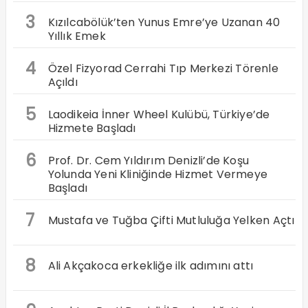
3
Kızılcabölük’ten Yunus Emre’ye Uzanan 40
Yıllık Emek
4
Özel Fizyorad Cerrahi Tıp Merkezi Törenle
Açıldı
5
Laodikeia İnner Wheel Kulübü, Türkiye’de
Hizmete Başladı
6
Prof. Dr. Cem Yıldırım Denizli’de Koşu
Yolunda Yeni Kliniğinde Hizmet Vermeye
Başladı
7
Mustafa ve Tuğba Çifti Mutluluğa Yelken Açtı
8
Ali Akçakoca erkekliğe ilk adımını attı