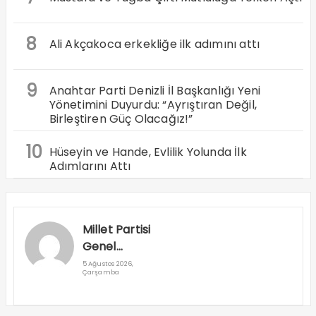
8
Ali Akçakoca erkekliğe ilk adımını attı
9
Anahtar Parti Denizli İl Başkanlığı Yeni
Yönetimini Duyurdu: “Ayrıştıran Değil,
Birleştiren Güç Olacağız!”
10
Hüseyin ve Hande, Evlilik Yolunda İlk
Adımlarını Attı
Millet Partisi
Genel
Başkanı
5 Ağustos 2026,
Çarşamba
Cuma
Nacar
Denizli’ye