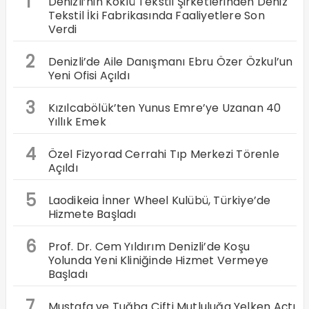
1
Denizli’nin Köklü Tekstil Şirketlerinden Deniz
Tekstil İki Fabrikasında Faaliyetlere Son
Verdi
2
Denizli’de Aile Danışmanı Ebru Özer Özkul’un
Yeni Ofisi Açıldı
3
Kızılcabölük’ten Yunus Emre’ye Uzanan 40
Yıllık Emek
4
Özel Fizyorad Cerrahi Tıp Merkezi Törenle
Açıldı
5
Laodikeia İnner Wheel Kulübü, Türkiye’de
Hizmete Başladı
6
Prof. Dr. Cem Yıldırım Denizli’de Koşu
Yolunda Yeni Kliniğinde Hizmet Vermeye
Başladı
7
Mustafa ve Tuğba Çifti Mutluluğa Yelken Açtı