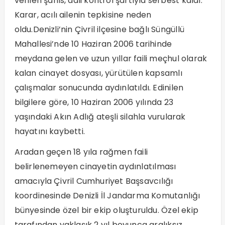
verilen şahıs, adli kontrol şartıyla serbest kaldı.
Karar, acılı ailenin tepkisine neden
oldu.Denizli’nin Çivril ilçesine bağlı Süngüllü
Mahallesi’nde 10 Haziran 2006 tarihinde
meydana gelen ve uzun yıllar faili meçhul olarak
kalan cinayet dosyası, yürütülen kapsamlı
çalışmalar sonucunda aydınlatıldı. Edinilen
bilgilere göre, 10 Haziran 2006 yılında 23
yaşındaki Akın Adlığ ateşli silahla vurularak
hayatını kaybetti.
Aradan geçen 18 yıla rağmen faili
belirlenemeyen cinayetin aydınlatılması
amacıyla Çivril Cumhuriyet Başsavcılığı
koordinesinde Denizli İl Jandarma Komutanlığı
bünyesinde özel bir ekip oluşturuldu. Özel ekip
tarafından yaklaşık 2 yıl boyunca aralıksız