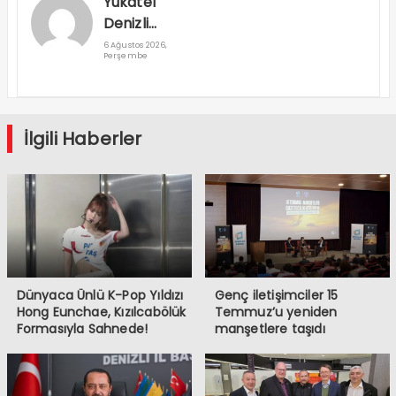
Yukatel
Denizli
Basket’in
6 Ağustos 2026,
Perşembe
Süper Lig
Serüveni
Aliağa’da
Başlıyor
İlgili Haberler
Dünyaca Ünlü K-Pop Yıldızı
Genç iletişimciler 15
Hong Eunchae, Kızılcabölük
Temmuz’u yeniden
Formasıyla Sahnede!
manşetlere taşıdı