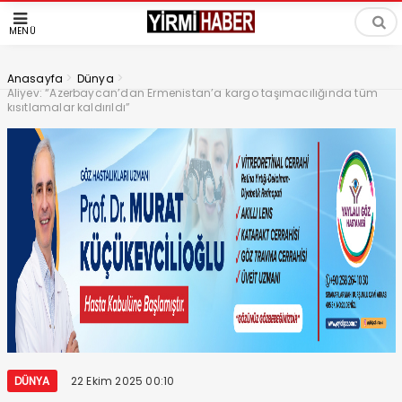
MENÜ
>
>
Anasayfa
Dünya
Aliyev: “Azerbaycan’dan Ermenistan’a kargo taşımacılığında tüm
kısıtlamalar kaldırıldı”
DÜNYA
22 Ekim 2025 00:10