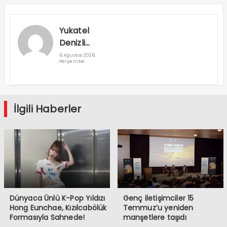
Yukatel
Denizli
Basket’in
6 Ağustos 2026,
Perşembe
Süper Lig
Serüveni
Aliağa’da
Başlıyor
İlgili Haberler
Dünyaca Ünlü K-Pop Yıldızı
Genç iletişimciler 15
Hong Eunchae, Kızılcabölük
Temmuz’u yeniden
Formasıyla Sahnede!
manşetlere taşıdı