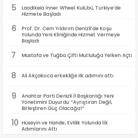
5
Laodikeia İnner Wheel Kulübü, Türkiye’de
Hizmete Başladı
6
Prof. Dr. Cem Yıldırım Denizli’de Koşu
Yolunda Yeni Kliniğinde Hizmet Vermeye
Başladı
7
Mustafa ve Tuğba Çifti Mutluluğa Yelken Açtı
8
Ali Akçakoca erkekliğe ilk adımını attı
9
Anahtar Parti Denizli İl Başkanlığı Yeni
Yönetimini Duyurdu: “Ayrıştıran Değil,
Birleştiren Güç Olacağız!”
10
Hüseyin ve Hande, Evlilik Yolunda İlk
Adımlarını Attı