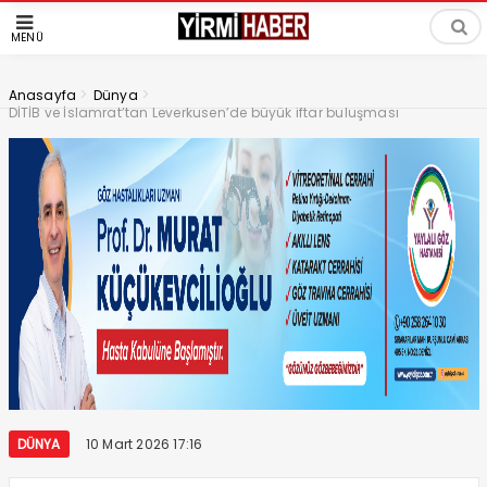
MENÜ
>
>
Anasayfa
Dünya
DİTİB ve İslamrat’tan Leverkusen’de büyük iftar buluşması
DÜNYA
10 Mart 2026 17:16