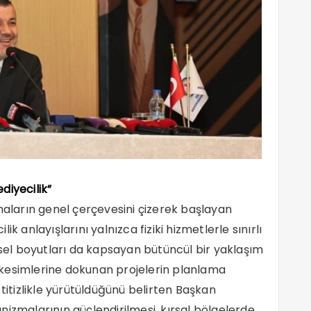
diyecilik”
ların genel çerçevesini çizerek başlayan
k anlayışlarını yalnızca fiziki hizmetlerle sınırlı
esel boyutları da kapsayan bütüncül bir yaklaşım
lı kesimlerine dokunan projelerin planlama
tizlikle yürütüldüğünü belirten Başkan
nizmalarının güçlendirilmesi, kırsal bölgelerde