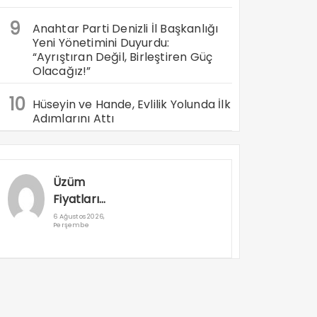
9
Anahtar Parti Denizli İl Başkanlığı
Yeni Yönetimini Duyurdu:
“Ayrıştıran Değil, Birleştiren Güç
Olacağız!”
10
Hüseyin ve Hande, Evlilik Yolunda İlk
Adımlarını Attı
Üzüm
Fiyatları
Hasat
6 Ağustos 2026,
Perşembe
Zamanı
Değil
Önceden
Açıklanmalı