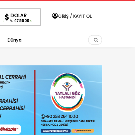
ALTIN
BIST
DOLAR
GİRİŞ / KAYIT OL
40
6,518,83
1.699,46
47,5909
%0,35
0.17%
%
%
Dünya