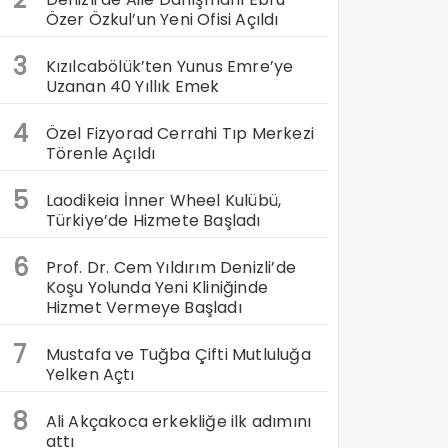
Özer Özkul’un Yeni Ofisi Açıldı
3
Kızılcabölük’ten Yunus Emre’ye
Uzanan 40 Yıllık Emek
4
Özel Fizyorad Cerrahi Tıp Merkezi
Törenle Açıldı
5
Laodikeia İnner Wheel Kulübü,
Türkiye’de Hizmete Başladı
6
Prof. Dr. Cem Yıldırım Denizli’de
Koşu Yolunda Yeni Kliniğinde
Hizmet Vermeye Başladı
7
Mustafa ve Tuğba Çifti Mutluluğa
Yelken Açtı
8
Ali Akçakoca erkekliğe ilk adımını
attı