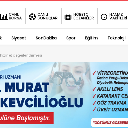
BIST
DOLAR
EURO
CANLI
CANLI
NÖBETÇİ
NAMAZ
BORSA
SONUÇLAR
ECZANELER
VAKİTLERİ
1.699,46
47,5909
55,05
0.17%
%
%
k
Siyaset
SonDakika
Spor
Eğitim
Teknoloji
 hizmet değerlendirmesi