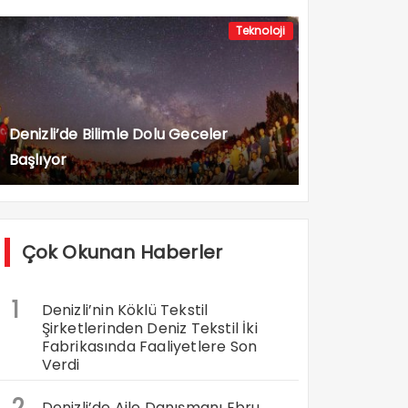
Teknoloji
Denizli’de Bilimle Dolu Geceler
Başlıyor
Çok Okunan Haberler
1
Denizli’nin Köklü Tekstil
Şirketlerinden Deniz Tekstil İki
Fabrikasında Faaliyetlere Son
Verdi
2
Denizli’de Aile Danışmanı Ebru