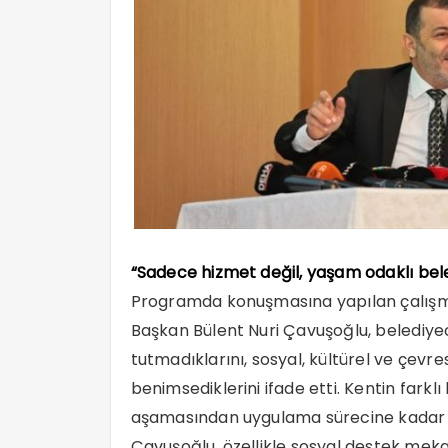
“Sadece hizmet değil, yaşam odaklı bele
Programda konuşmasına yapılan çalışma
Başkan Bülent Nuri Çavuşoğlu, belediyecili
tutmadıklarını, sosyal, kültürel ve çevr
benimsediklerini ifade etti. Kentin fark
aşamasından uygulama sürecine kadar ti
Çavuşoğlu, özellikle sosyal destek meka