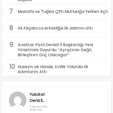
7
Mustafa ve Tuğba Çifti Mutluluğa Yelken Açtı
8
Ali Akçakoca erkekliğe ilk adımını attı
9
Anahtar Parti Denizli İl Başkanlığı Yeni
Yönetimini Duyurdu: “Ayrıştıran Değil,
Birleştiren Güç Olacağız!”
10
Hüseyin ve Hande, Evlilik Yolunda İlk
Adımlarını Attı
Yukatel
Denizli
Basket’in
6 Ağustos 2026,
Perşembe
Süper Lig