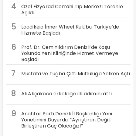
4
Özel Fizyorad Cerrahi Tıp Merkezi Törenle
Açıldı
5
Laodikeia İnner Wheel Kulübü, Türkiye’de
Hizmete Başladı
6
Prof. Dr. Cem Yıldırım Denizli’de Koşu
Yolunda Yeni Kliniğinde Hizmet Vermeye
Başladı
7
Mustafa ve Tuğba Çifti Mutluluğa Yelken Açtı
8
Ali Akçakoca erkekliğe ilk adımını attı
9
Anahtar Parti Denizli İl Başkanlığı Yeni
Yönetimini Duyurdu: “Ayrıştıran Değil,
Birleştiren Güç Olacağız!”