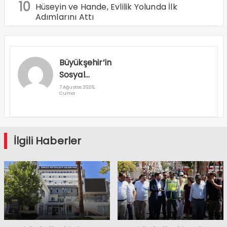
10
Hüseyin ve Hande, Evlilik Yolunda İlk
Adımlarını Attı
Büyükşehir’in
Sosyal
Destek
7 Ağustos 2026,
Cuma
Projeleri Dar
Gelirliye
Umut Oluyor
İlgili Haberler