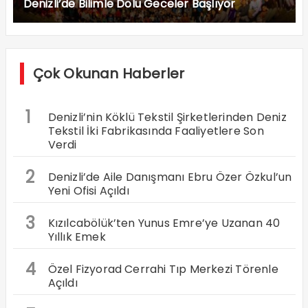
Denizli’de Bilimle Dolu Geceler Başlıyor
Çok Okunan Haberler
1
Denizli’nin Köklü Tekstil Şirketlerinden Deniz
Tekstil İki Fabrikasında Faaliyetlere Son
Verdi
2
Denizli’de Aile Danışmanı Ebru Özer Özkul’un
Yeni Ofisi Açıldı
3
Kızılcabölük’ten Yunus Emre’ye Uzanan 40
Yıllık Emek
4
Özel Fizyorad Cerrahi Tıp Merkezi Törenle
Açıldı