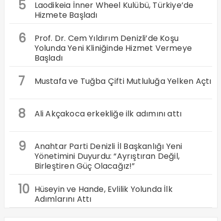
5
Laodikeia İnner Wheel Kulübü, Türkiye’de
Hizmete Başladı
6
Prof. Dr. Cem Yıldırım Denizli’de Koşu
Yolunda Yeni Kliniğinde Hizmet Vermeye
Başladı
7
Mustafa ve Tuğba Çifti Mutluluğa Yelken Açtı
8
Ali Akçakoca erkekliğe ilk adımını attı
9
Anahtar Parti Denizli İl Başkanlığı Yeni
Yönetimini Duyurdu: “Ayrıştıran Değil,
Birleştiren Güç Olacağız!”
10
Hüseyin ve Hande, Evlilik Yolunda İlk
Adımlarını Attı