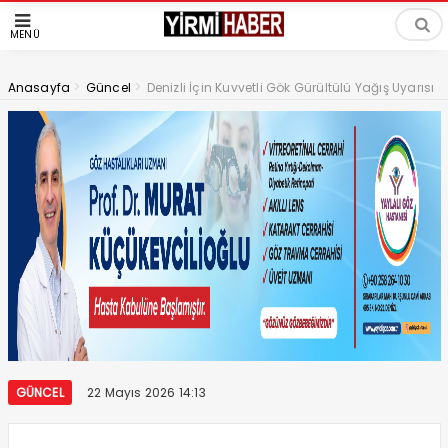
MENÜ
>
>
Anasayfa
Güncel
Denizli İçin Kuvvetli Gök Gürültülü Yağış Uyarısı
GÜNCEL
22 Mayıs 2026 14:13