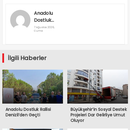
Anadolu
Dostluk
Rallisi
7 Ağustos 2026,
Cuma
Denizli’den
Geçti
İlgili Haberler
Anadolu Dostluk Rallisi
Büyükşehir’in Sosyal Destek
Denizli’den Geçti
Projeleri Dar Gelirliye Umut
Oluyor