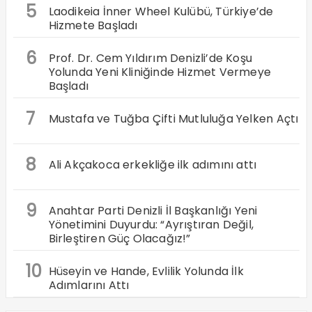
5
Laodikeia İnner Wheel Kulübü, Türkiye’de
Hizmete Başladı
6
Prof. Dr. Cem Yıldırım Denizli’de Koşu
Yolunda Yeni Kliniğinde Hizmet Vermeye
Başladı
7
Mustafa ve Tuğba Çifti Mutluluğa Yelken Açtı
8
Ali Akçakoca erkekliğe ilk adımını attı
9
Anahtar Parti Denizli İl Başkanlığı Yeni
Yönetimini Duyurdu: “Ayrıştıran Değil,
Birleştiren Güç Olacağız!”
10
Hüseyin ve Hande, Evlilik Yolunda İlk
Adımlarını Attı