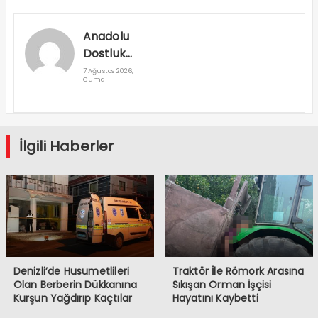
Anadolu
Dostluk
Rallisi
7 Ağustos 2026,
Cuma
Denizli’den
Geçti
İlgili Haberler
Denizli’de Husumetlileri
Traktör İle Römork Arasına
Olan Berberin Dükkanına
Sıkışan Orman İşçisi
Kurşun Yağdırıp Kaçtılar
Hayatını Kaybetti