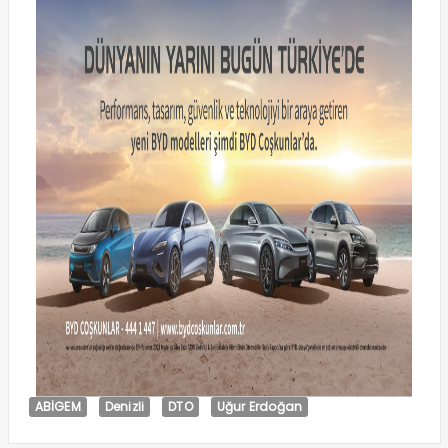
ABİGEM
Denizli
DTO
Uğur Erdoğan