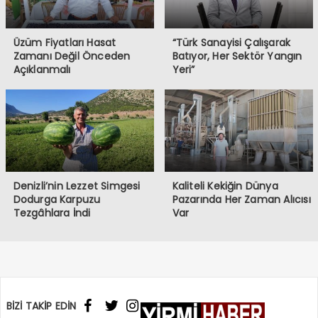
Üzüm Fiyatları Hasat
“Türk Sanayisi Çalışarak
Zamanı Değil Önceden
Batıyor, Her Sektör Yangın
Açıklanmalı
Yeri”
Denizli’nin Lezzet Simgesi
Kaliteli Kekiğin Dünya
Dodurga Karpuzu
Pazarında Her Zaman Alıcısı
Tezgâhlara İndi
Var
BİZİ TAKİP EDİN