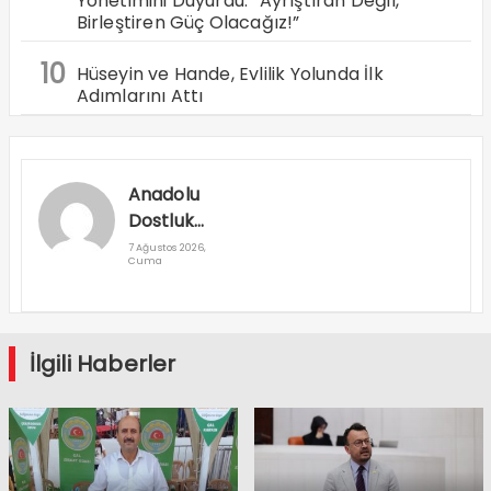
Yönetimini Duyurdu: “Ayrıştıran Değil,
Birleştiren Güç Olacağız!”
10
Hüseyin ve Hande, Evlilik Yolunda İlk
Adımlarını Attı
Anadolu
Dostluk
Rallisi
7 Ağustos 2026,
Cuma
Denizli’den
Geçti
İlgili Haberler