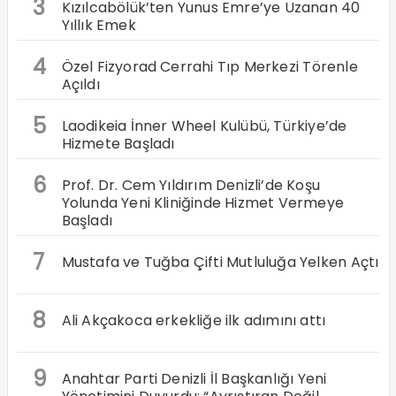
3
Kızılcabölük’ten Yunus Emre’ye Uzanan 40
Yıllık Emek
4
Özel Fizyorad Cerrahi Tıp Merkezi Törenle
Açıldı
5
Laodikeia İnner Wheel Kulübü, Türkiye’de
Hizmete Başladı
6
Prof. Dr. Cem Yıldırım Denizli’de Koşu
Yolunda Yeni Kliniğinde Hizmet Vermeye
Başladı
7
Mustafa ve Tuğba Çifti Mutluluğa Yelken Açtı
8
Ali Akçakoca erkekliğe ilk adımını attı
9
Anahtar Parti Denizli İl Başkanlığı Yeni