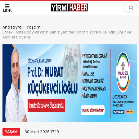
MENÜ
>
>
Anasayfa
Yaşam
Emekli Astsubaylar’dan Deniz Şehitleri Anma Töreni ile Hak, Onur ve
Adalet Haykırışı
YAŞAM
30 Mart 2026 17:19