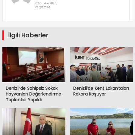
Basket’in
6 Ağustos 2026,
Perşembe
Süper Lig
Serüveni
Aliağa’da
Başlıyor
İlgili Haberler
Denizli’de Sahipsiz Sokak
Denizli’de Kent Lokantaları
Hayvanları Değerlendirme
Rekora Koşuyor
Toplantısı Yapıldı