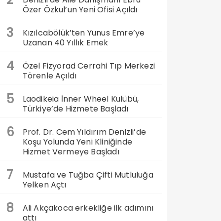
Özer Özkul’un Yeni Ofisi Açıldı
3
Kızılcabölük’ten Yunus Emre’ye
Uzanan 40 Yıllık Emek
4
Özel Fizyorad Cerrahi Tıp Merkezi
Törenle Açıldı
5
Laodikeia İnner Wheel Kulübü,
Türkiye’de Hizmete Başladı
6
Prof. Dr. Cem Yıldırım Denizli’de
Koşu Yolunda Yeni Kliniğinde
Hizmet Vermeye Başladı
7
Mustafa ve Tuğba Çifti Mutluluğa
Yelken Açtı
8
Ali Akçakoca erkekliğe ilk adımını
attı