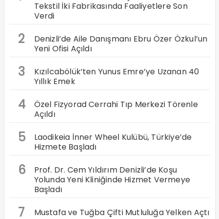
Tekstil İki Fabrikasında Faaliyetlere Son
Verdi
2
Denizli’de Aile Danışmanı Ebru Özer Özkul’un
Yeni Ofisi Açıldı
3
Kızılcabölük’ten Yunus Emre’ye Uzanan 40
Yıllık Emek
4
Özel Fizyorad Cerrahi Tıp Merkezi Törenle
Açıldı
5
Laodikeia İnner Wheel Kulübü, Türkiye’de
Hizmete Başladı
6
Prof. Dr. Cem Yıldırım Denizli’de Koşu
Yolunda Yeni Kliniğinde Hizmet Vermeye
Başladı
7
Mustafa ve Tuğba Çifti Mutluluğa Yelken Açtı