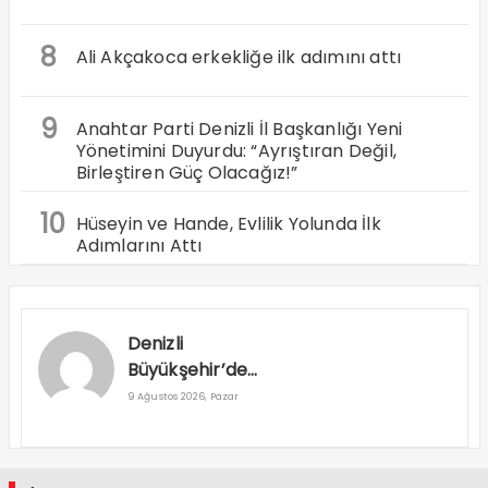
8
Ali Akçakoca erkekliğe ilk adımını attı
9
Anahtar Parti Denizli İl Başkanlığı Yeni
Yönetimini Duyurdu: “Ayrıştıran Değil,
Birleştiren Güç Olacağız!”
10
Hüseyin ve Hande, Evlilik Yolunda İlk
Adımlarını Attı
Denizli
Büyükşehir’den
Buldan’a 160
9 Ağustos 2026, Pazar
milyon TL’lik
Dev Yatırım
Hamlesi