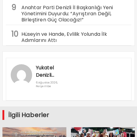
9
Anahtar Parti Denizli İl Başkanlığı Yeni
Yönetimini Duyurdu: “Ayrıştıran Değil,
Birleştiren Güç Olacağız!”
10
Hüseyin ve Hande, Evlilik Yolunda İlk
Adımlarını Attı
Yukatel
Denizli
Basket’in
6 Ağustos 2026,
Perşembe
Süper Lig
Serüveni
Aliağa’da
Başlıyor
İlgili Haberler