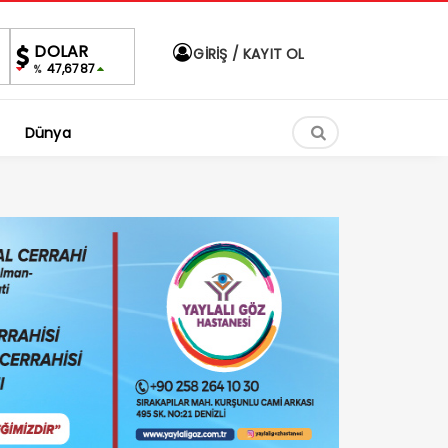
EURO
ALTIN
BIST
DOLA
GİRİŞ / KAYIT OL
55,1254
6,660,55
1.690,16
47,6
%
%2,59
-0.03%
%
Dünya