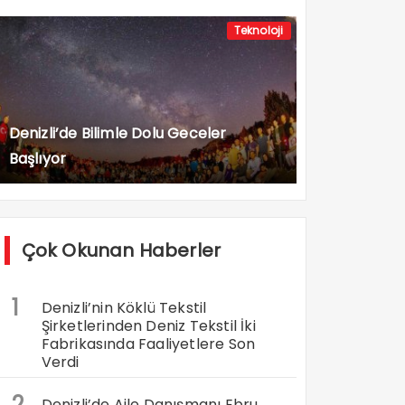
Teknoloji
Denizli’de Bilimle Dolu Geceler
Başlıyor
Çok Okunan Haberler
1
Denizli’nin Köklü Tekstil
Şirketlerinden Deniz Tekstil İki
Fabrikasında Faaliyetlere Son
Verdi
2
Denizli’de Aile Danışmanı Ebru