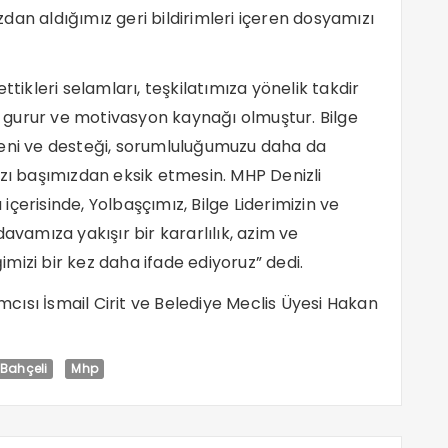
dan aldığımız geri bildirimleri içeren dosyamızı
ttikleri selamları, teşkilatımıza yönelik takdir
r, gurur ve motivasyon kaynağı olmuştur. Bilge
veni ve desteği, sorumluluğumuzu daha da
ızı başımızdan eksik etmesin. MHP Denizli
 içerisinde, Yolbaşçımız, Bilge Liderimizin ve
avamıza yakışır bir kararlılık, azim ve
mizi bir kez daha ifade ediyoruz” dedi.
ımcısı İsmail Cirit ve Belediye Meclis Üyesi Hakan
 Bahçeli
Mhp