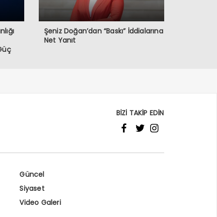
nlığı
Şeniz Doğan’dan “Baskı” İddialarına
Net Yanıt
 Güç
BİZİ TAKİP EDİN
Güncel
Siyaset
Video Galeri