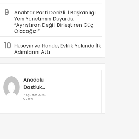
9
Anahtar Parti Denizli İl Başkanlığı
Yeni Yönetimini Duyurdu:
“Ayrıştıran Değil, Birleştiren Güç
Olacağız!”
10
Hüseyin ve Hande, Evlilik Yolunda İlk
Adımlarını Attı
Anadolu
Dostluk
Rallisi
7 Ağustos 2026,
Cuma
Denizli’den
Geçti