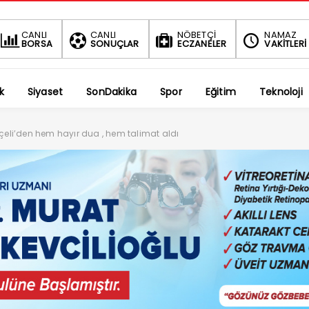
BIST
DOLAR
CANLI
CANLI
NÖBETÇİ
NAMAZ
BORSA
SONUÇLAR
ECZANELER
VAKİTLERİ
1.690,16
47,6787
-0.03%
%
k
Siyaset
SonDakika
Spor
Eğitim
Teknoloji
hçeli’den hem hayır dua , hem talimat aldı