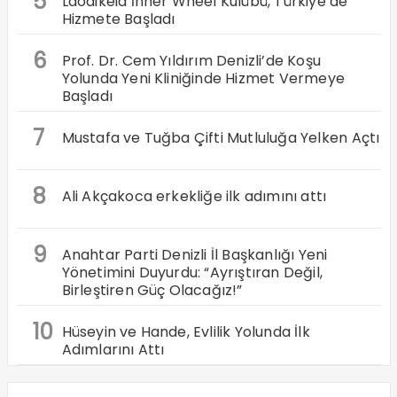
5
Laodikeia İnner Wheel Kulübü, Türkiye’de
Hizmete Başladı
6
Prof. Dr. Cem Yıldırım Denizli’de Koşu
Yolunda Yeni Kliniğinde Hizmet Vermeye
Başladı
7
Mustafa ve Tuğba Çifti Mutluluğa Yelken Açtı
8
Ali Akçakoca erkekliğe ilk adımını attı
9
Anahtar Parti Denizli İl Başkanlığı Yeni
Yönetimini Duyurdu: “Ayrıştıran Değil,
Birleştiren Güç Olacağız!”
10
Hüseyin ve Hande, Evlilik Yolunda İlk
Adımlarını Attı