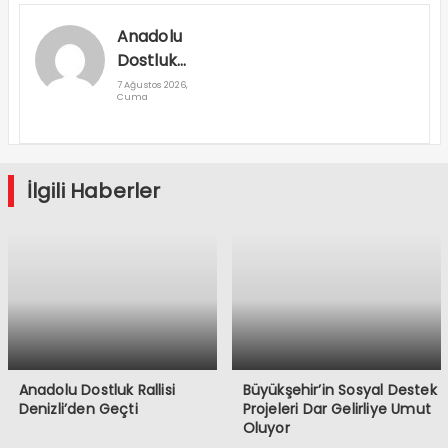
Anadolu
Dostluk
Rallisi
7 Ağustos 2026,
Cuma
Denizli’den
Geçti
İlgili Haberler
Anadolu Dostluk Rallisi
Büyükşehir’in Sosyal Destek
Denizli’den Geçti
Projeleri Dar Gelirliye Umut
Oluyor