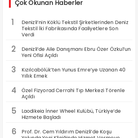
Çok Okunan Haberler
1
Denizli’nin Köklü Tekstil Şirketlerinden Deniz
Tekstil İki Fabrikasında Faaliyetlere Son
Verdi
2
Denizli’de Aile Danışmanı Ebru Özer Özkul’un
Yeni Ofisi Açıldı
3
Kızılcabölük’ten Yunus Emre’ye Uzanan 40
Yıllık Emek
4
Özel Fizyorad Cerrahi Tıp Merkezi Törenle
Açıldı
5
Laodikeia İnner Wheel Kulübü, Türkiye’de
Hizmete Başladı
6
Prof. Dr. Cem Yıldırım Denizli’de Koşu
Yolunda Yeni Kliniğinde Hizmet Vermeye