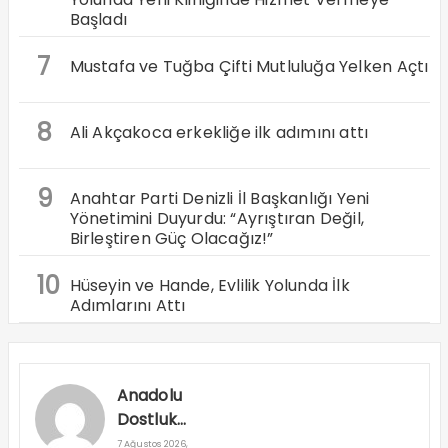
Başladı
7
Mustafa ve Tuğba Çifti Mutluluğa Yelken Açtı
8
Ali Akçakoca erkekliğe ilk adımını attı
9
Anahtar Parti Denizli İl Başkanlığı Yeni
Yönetimini Duyurdu: “Ayrıştıran Değil,
Birleştiren Güç Olacağız!”
10
Hüseyin ve Hande, Evlilik Yolunda İlk
Adımlarını Attı
Anadolu
Dostluk
Rallisi
7 Ağustos 2026,