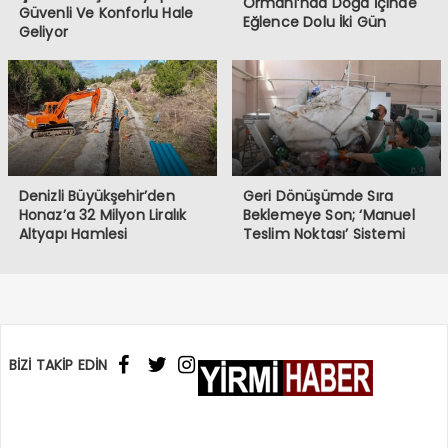
Ormanı’nda Doğa İçinde
Güvenli Ve Konforlu Hale
Eğlence Dolu İki Gün
Geliyor
Yaşayacak
Denizli Büyükşehir’den
Geri Dönüşümde Sıra
Honaz’a 32 Milyon Liralık
Beklemeye Son; ‘Manuel
Altyapı Hamlesi
Teslim Noktası’ Sistemi
Denizli’de Hayata Geçti
BİZİ TAKİP EDİN