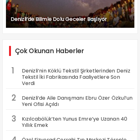
Denizli’de Bilimle Dolu Geceler Başlıyor
Çok Okunan Haberler
1
Denizli’nin Köklü Tekstil Şirketlerinden Deniz
Tekstil İki Fabrikasında Faaliyetlere Son
Verdi
2
Denizli’de Aile Danışmanı Ebru Özer Özkul’un
Yeni Ofisi Açıldı
3
Kızılcabölük’ten Yunus Emre’ye Uzanan 40
Yıllık Emek
4
Özel Fizyorad Cerrahi Tıp Merkezi Törenle