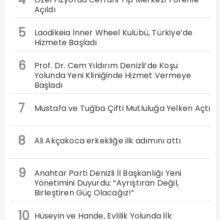
Açıldı
5
Laodikeia İnner Wheel Kulübü, Türkiye’de
Hizmete Başladı
6
Prof. Dr. Cem Yıldırım Denizli’de Koşu
Yolunda Yeni Kliniğinde Hizmet Vermeye
Başladı
7
Mustafa ve Tuğba Çifti Mutluluğa Yelken Açtı
8
Ali Akçakoca erkekliğe ilk adımını attı
9
Anahtar Parti Denizli İl Başkanlığı Yeni
Yönetimini Duyurdu: “Ayrıştıran Değil,
Birleştiren Güç Olacağız!”
10
Hüseyin ve Hande, Evlilik Yolunda İlk