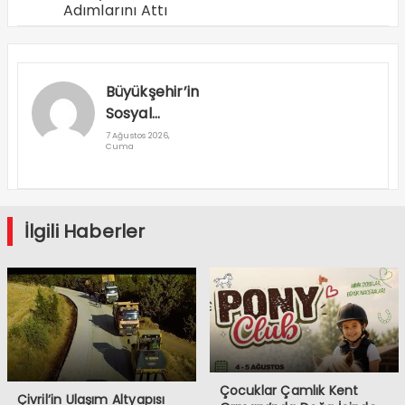
Adımlarını Attı
Büyükşehir’in
Sosyal
Destek
7 Ağustos 2026,
Cuma
Projeleri Dar
Gelirliye
Umut Oluyor
İlgili Haberler
Çocuklar Çamlık Kent
Çivril’in Ulaşım Altyapısı