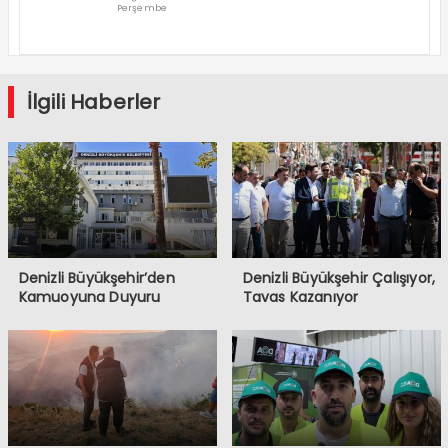
Perşembe
Süper Lig
Serüveni
Aliağa’da
Başlıyor
İlgili Haberler
Denizli Büyükşehir’den
Denizli Büyükşehir Çalışıyor,
Kamuoyuna Duyuru
Tavas Kazanıyor