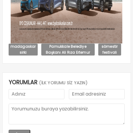
madagaskar
Pamukkale Belediye
sömestir
sirki
Başkanı Ali Rıza Ertemur
festivali
YORUMLAR
(İLK YORUMU SİZ YAZIN)