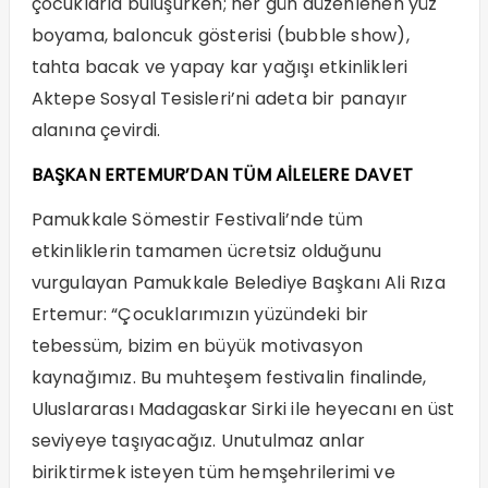
çocuklarla buluşurken; her gün düzenlenen yüz
boyama, baloncuk gösterisi (bubble show),
tahta bacak ve yapay kar yağışı etkinlikleri
Aktepe Sosyal Tesisleri’ni adeta bir panayır
alanına çevirdi.
BAŞKAN ERTEMUR’DAN TÜM AİLELERE DAVET
Pamukkale Sömestir Festivali’nde tüm
etkinliklerin tamamen ücretsiz olduğunu
vurgulayan Pamukkale Belediye Başkanı Ali Rıza
Ertemur: “Çocuklarımızın yüzündeki bir
tebessüm, bizim en büyük motivasyon
kaynağımız. Bu muhteşem festivalin finalinde,
Uluslararası Madagaskar Sirki ile heyecanı en üst
seviyeye taşıyacağız. Unutulmaz anlar
biriktirmek isteyen tüm hemşehrilerimi ve