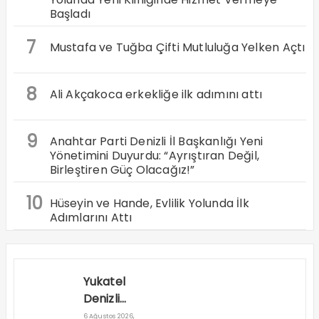
Başladı
7
Mustafa ve Tuğba Çifti Mutluluğa Yelken Açtı
8
Ali Akçakoca erkekliğe ilk adımını attı
9
Anahtar Parti Denizli İl Başkanlığı Yeni
Yönetimini Duyurdu: “Ayrıştıran Değil,
Birleştiren Güç Olacağız!”
10
Hüseyin ve Hande, Evlilik Yolunda İlk
Adımlarını Attı
Yukatel
Denizli
Basket’in
6 Ağustos 2026,