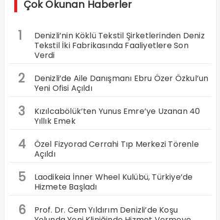
Çok Okunan Haberler
1
Denizli’nin Köklü Tekstil Şirketlerinden Deniz
Tekstil İki Fabrikasında Faaliyetlere Son
Verdi
2
Denizli’de Aile Danışmanı Ebru Özer Özkul’un
Yeni Ofisi Açıldı
3
Kızılcabölük’ten Yunus Emre’ye Uzanan 40
Yıllık Emek
4
Özel Fizyorad Cerrahi Tıp Merkezi Törenle
Açıldı
5
Laodikeia İnner Wheel Kulübü, Türkiye’de
Hizmete Başladı
6
Prof. Dr. Cem Yıldırım Denizli’de Koşu
Yolunda Yeni Kliniğinde Hizmet Vermeye