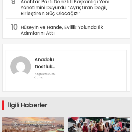
9
Anahtar Parti Denizli İl Başkanlığı Yeni
Yönetimini Duyurdu: “Ayrıştıran Değil,
Birleştiren Güç Olacağız!”
10
Hüseyin ve Hande, Evlilik Yolunda İlk
Adımlarını Attı
Anadolu
Dostluk
Rallisi
7 Ağustos 2026,
Cuma
Denizli’den
Geçti
İlgili Haberler