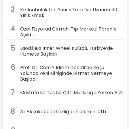
3
Kızılcabölük’ten Yunus Emre’ye Uzanan 40
Yıllık Emek
4
Özel Fizyorad Cerrahi Tıp Merkezi Törenle
Açıldı
5
Laodikeia İnner Wheel Kulübü, Türkiye’de
Hizmete Başladı
6
Prof. Dr. Cem Yıldırım Denizli’de Koşu
Yolunda Yeni Kliniğinde Hizmet Vermeye
Başladı
7
Mustafa ve Tuğba Çifti Mutluluğa Yelken Açtı
8
Ali Akçakoca erkekliğe ilk adımını attı