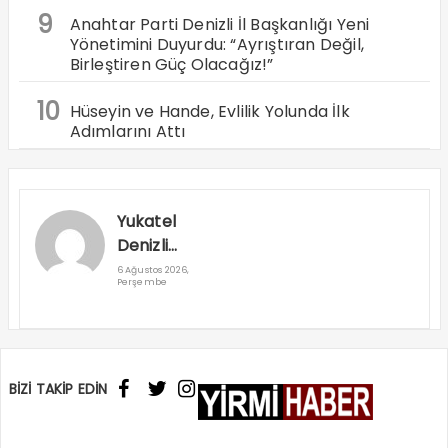
9
Anahtar Parti Denizli İl Başkanlığı Yeni
Yönetimini Duyurdu: “Ayrıştıran Değil,
Birleştiren Güç Olacağız!”
10
Hüseyin ve Hande, Evlilik Yolunda İlk
Adımlarını Attı
Yukatel
Denizli
Basket’in
6 Ağustos 2026,
Perşembe
Süper Lig
Serüveni
Aliağa’da
Başlıyor
BİZİ TAKİP EDİN