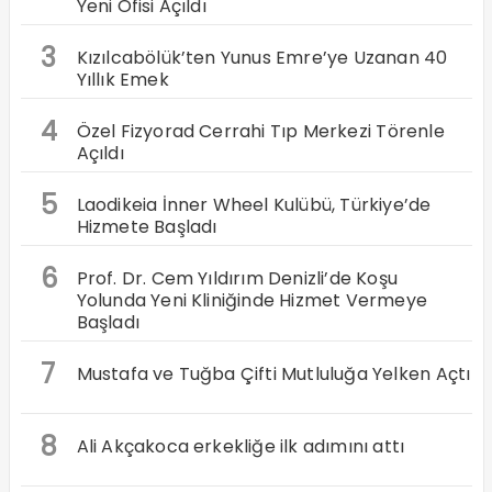
Yeni Ofisi Açıldı
3
Kızılcabölük’ten Yunus Emre’ye Uzanan 40
Yıllık Emek
4
Özel Fizyorad Cerrahi Tıp Merkezi Törenle
Açıldı
5
Laodikeia İnner Wheel Kulübü, Türkiye’de
Hizmete Başladı
6
Prof. Dr. Cem Yıldırım Denizli’de Koşu
Yolunda Yeni Kliniğinde Hizmet Vermeye
Başladı
7
Mustafa ve Tuğba Çifti Mutluluğa Yelken Açtı
8
Ali Akçakoca erkekliğe ilk adımını attı