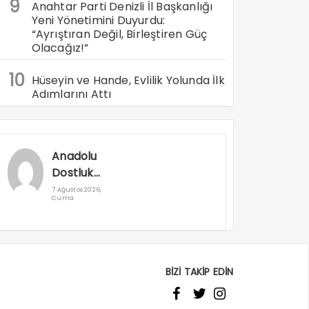
9
Anahtar Parti Denizli İl Başkanlığı
Yeni Yönetimini Duyurdu:
“Ayrıştıran Değil, Birleştiren Güç
Olacağız!”
10
Hüseyin ve Hande, Evlilik Yolunda İlk
Adımlarını Attı
Anadolu
Dostluk
Rallisi
7 Ağustos 2026,
Cuma
Denizli’den
Geçti
BİZİ TAKİP EDİN