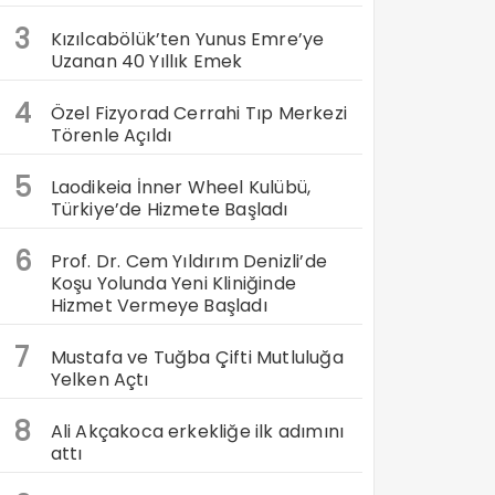
3
Kızılcabölük’ten Yunus Emre’ye
Uzanan 40 Yıllık Emek
4
Özel Fizyorad Cerrahi Tıp Merkezi
Törenle Açıldı
5
Laodikeia İnner Wheel Kulübü,
Türkiye’de Hizmete Başladı
6
Prof. Dr. Cem Yıldırım Denizli’de
Koşu Yolunda Yeni Kliniğinde
Hizmet Vermeye Başladı
7
Mustafa ve Tuğba Çifti Mutluluğa
Yelken Açtı
8
Ali Akçakoca erkekliğe ilk adımını
attı