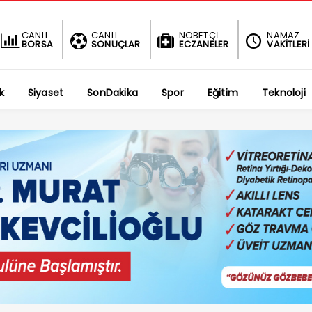
BIST
CANLI
CANLI
NÖBETÇİ
NAMAZ
BORSA
SONUÇLAR
ECZANELER
VAKİTLERİ
1.690,
-0.03%
k
Siyaset
SonDakika
Spor
Eğitim
Teknoloji