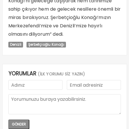
Konağı’nı geleceğe taşıyarak hem tarihimize
sahip çıkıyor hem de gelecek nesillere önemli bir
miras bırakıyoruz. Şerbetçioğlu Konağı’mızın
Merkezefendi’mize ve Denizli’mize hayırlı
olmasını diliyorum” dedi.
Denizli
Şerbetçioğlu Konağı
YORUMLAR
(İLK YORUMU SİZ YAZIN)