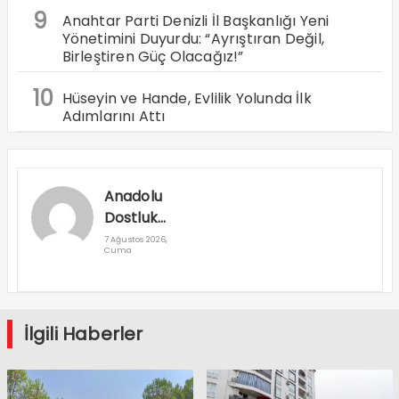
9
Anahtar Parti Denizli İl Başkanlığı Yeni
Yönetimini Duyurdu: “Ayrıştıran Değil,
Birleştiren Güç Olacağız!”
10
Hüseyin ve Hande, Evlilik Yolunda İlk
Adımlarını Attı
Anadolu
Dostluk
Rallisi
7 Ağustos 2026,
Cuma
Denizli’den
Geçti
İlgili Haberler