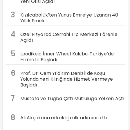
Yeni Ofisi Açıldı
3
Kızılcabölük’ten Yunus Emre’ye Uzanan 40
Yıllık Emek
4
Özel Fizyorad Cerrahi Tıp Merkezi Törenle
Açıldı
5
Laodikeia İnner Wheel Kulübü, Türkiye’de
Hizmete Başladı
6
Prof. Dr. Cem Yıldırım Denizli’de Koşu
Yolunda Yeni Kliniğinde Hizmet Vermeye
Başladı
7
Mustafa ve Tuğba Çifti Mutluluğa Yelken Açtı
8
Ali Akçakoca erkekliğe ilk adımını attı